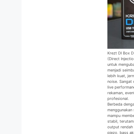
Krezt DI Box D
(Direct Inject
untuk menguba
menjadi seimb
lebih kuat, je
noise. Sangat
live performan
rekaman, even
profesional.
Berbeda dengan
menggunakan s
mampu memberi
stabil, teruta
output rendah 
piezo, bass ak