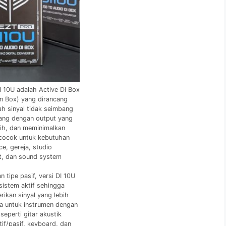
I 10U adalah Active DI Box
ion Box) yang dirancang
h sinyal tidak seimbang
ang dengan output yang
rnih, dan meminimalkan
 cocok untuk kebutuhan
ce, gereja, studio
t, dan sound system
 tipe pasif, versi DI 10U
istem aktif sehingga
kan sinyal yang lebih
ma untuk instrumen dengan
seperti gitar akustik
tif/pasif, keyboard, dan